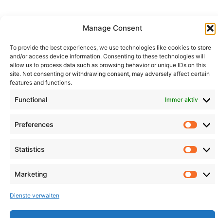
Manage Consent
Ich habe
To provide the best experiences, we use technologies like cookies to store
die
and/or access device information. Consenting to these technologies will
Datenschutzbe
allow us to process data such as browsing behavior or unique IDs on this
gelesen und
site. Not consenting or withdrawing consent, may adversely affect certain
bin
features and functions.
vollständig
mit ihrem
Functional
Immer aktiv
Inhalt
einverstanden.
*
Preferences
Statistics
Absenden
Marketing
© cyan Security
Group 2026
Impressum
Dienste verwalten
Datenschutz